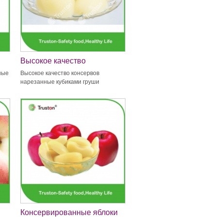
Высокое качество
консервов нарезанные
ные
Высокое качество консервов
кубиками груши
нарезанные кубиками груши
Консервированные яблоки