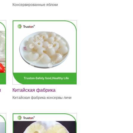
Консервированные яблоки
и
Китайская фабрика
консервы личи
Китайская фабрика консервы личи