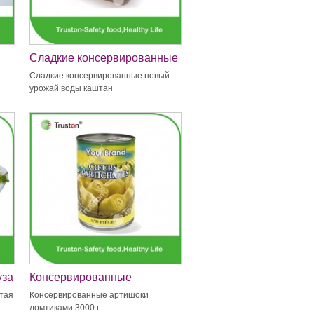
Сладкие консервированные
ые
новый урожай воды каштан
Сладкие консервированные новый
урожай воды каштан
уза
Консервированные
артишоки ломтиками 3000 г
итая
Консервированные артишоки
ломтиками 3000 г