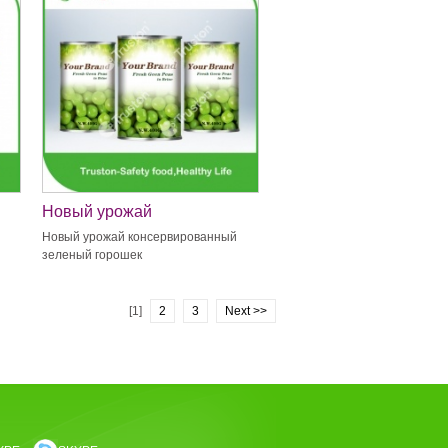
Новый урожай
консервированный зеленый
Новый урожай консервированный
горошек
зеленый горошек
[1]
2
3
Next >>