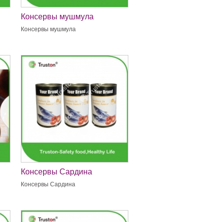
Консервы мушмула
ы
Консервы мушмула
Консервы Сардина
Консервы Сардина