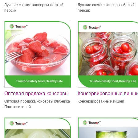
желтый персик
белый персик
Лучшие свежие консервы желтый
Лучшие свежие консервы белый
персик
персик
Оптовая продажа консервы
Консервированные вишн
клубника Пзготовителей
Оптовая продажа консервы клубника
Консервированные вишни
Пзготовителей