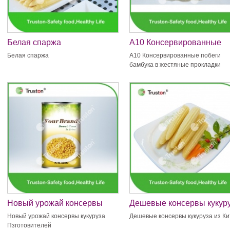
Белая спаржа
A10 Консервированные
побеги бамбука в жестян
Белая спаржа
A10 Консервированные побеги
прокладки
бамбука в жестяные прокладки
Новый урожай консервы
Дешевые консервы кукур
кукуруза Пзготовителей
из Китая
Новый урожай консервы кукуруза
Дешевые консервы кукуруза из К
Пзготовителей