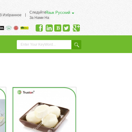
Следуйте
Язык
Русский
|
 В Избранное
За Нами На