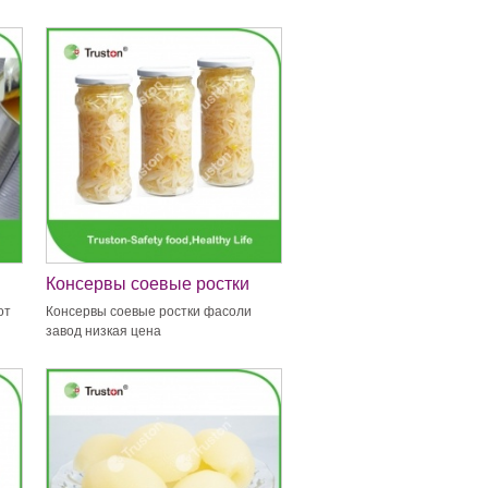
Консервы соевые ростки
фасоли завод низкая цена
от
Консервы соевые ростки фасоли
завод низкая цена