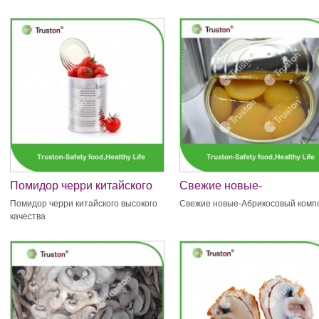
Помидор черри китайского
Свежие новые-
высокого качества
Абрикосовый компот
Помидор черри китайского высокого
Свежие новые-Абрикосовый комп
качества