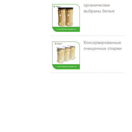
органические
выбраны белые
спаржи в банке
Консервированные
очищенные спаржи
212 мл/11 см