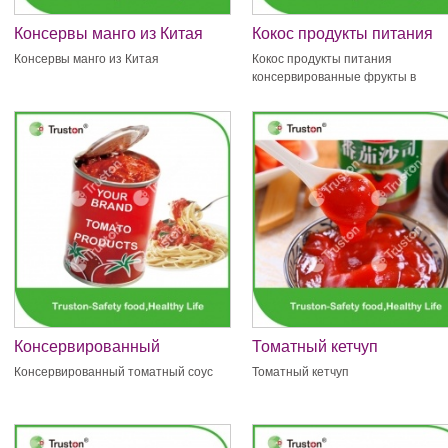
Консервы манго из Китая
Кокос продукты питания
консервированные фрукт
Консервы манго из Китая
Кокос продукты питания
в жестяной упаковке
консервированные фрукты в
жестяной упаковке
Консервированный
Томатный кетчуп
томатный соус
Консервированный томатный соус
Томатный кетчуп