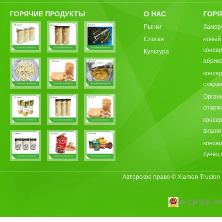
ГОРЯЧИЕ ПРОДУКТЫ
О НАС
ГОРЯ
Рынки
Замор
Слоган
новый
консе
Культура
абрик
консе
сладки
Орган
спарж
консе
вишни
консе
тунец 
Авторское право © Xiamen Truston
闽公网安备 3502