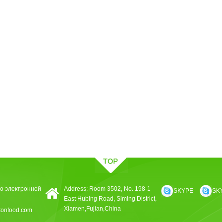
о электронной
Address: Room 3502, No. 198-1
SKYPE
SK
East Hubing Road, Siming District,
Xiamen,Fujian,China
tonfood.com