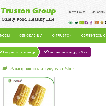
|
Карта Сайта
Добавить
M/ODM
ОБНОВЛЕНИЯ
О TRUSTON
СВЯЖИТЕСЬ С
НАМИ
Замороженные шампур
Замороженная кукуруза Stick
Замороженная кукуруза Stick