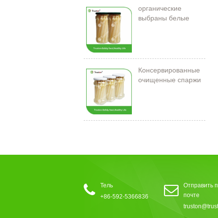
органические
выбраны белые
спаржи в банке
Консервированные
очищенные спаржи
212 мл/11 см
Тель
Отправить п
почте
+86-592-5366836
truston@trus