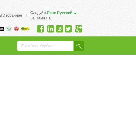
Следуйте
Язык
Русский
|
 В Избранное
За Нами На