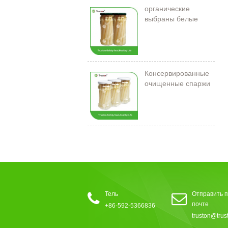
органические
выбраны белые
спаржи в банке
Консервированные
очищенные спаржи
212 мл/11 см
Тель
Отправить п
почте
+86-592-5366836
truston@trus