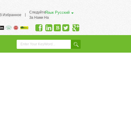
Следуйте
Язык
Русский
|
 В Избранное
За Нами На