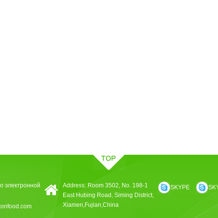
о электронной
Address: Room 3502, No. 198-1
SKYPE
SK
East Hubing Road, Siming District,
Xiamen,Fujian,China
tonfood.com