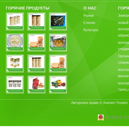
ГОРЯЧИЕ ПРОДУКТЫ
О НАС
ГОРЯ
Рынки
Замор
Слоган
новый
консе
Культура
абрик
консе
сладки
Орган
спарж
консе
вишни
консе
тунец 
Авторское право © Xiamen Truston
闽公网安备 3502