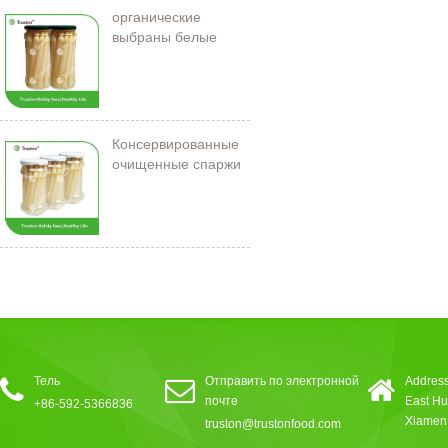
органические
выбраны белые
спаржи в банке
Консервированные
очищенные спаржи
212 мл/11 см
Тель
Отправить по электронной
Address
почте
East Hu
+86-592-5366836
Xiamen,
truston@trustonfood.com