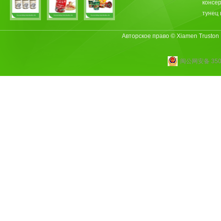
консе
тунец 
Авторское право © Xiamen Truston
闽公网安备 3502