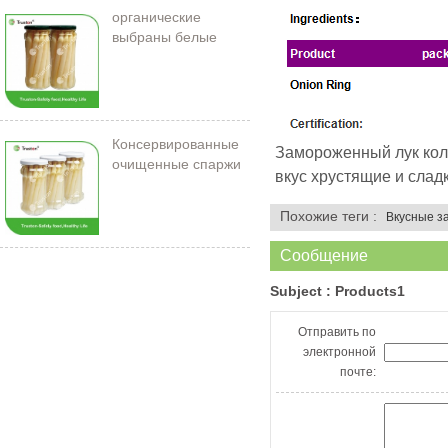
органические
выбраны белые
спаржи в банке
Консервированные
Замороженный лук коль
очищенные спаржи
вкус хрустящие и слад
212 мл/11 см
Похожие теги :
Вкусные з
Сообщение
Subject :
Products1
Отправить по
электронной
почте: