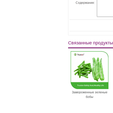
Содержание:
Связанные продукты
ированный
Пищевой сорт
Замороженные зеленые
й соус для
пластиковый лоток для
бобы
одажи
импорта