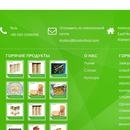
Тель
Отправить по электронной
Address
почте
East Hu
+86-592-5366836
Xiamen,
truston@trustonfood.com
ГОРЯЧИЕ ПРОДУКТЫ
О НАС
ГОРЯ
Рынки
Замор
Слоган
новый
консе
Культура
абрик
консе
сладки
Орган
спарж
консе
вишни