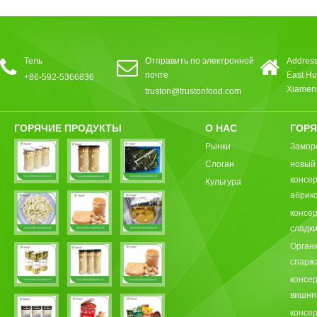
Тель
Отправить по электронной
Address
почте
East Hu
+86-592-5366836
Xiamen,
truston@trustonfood.com
ГОРЯЧИЕ ПРОДУКТЫ
О НАС
ГОРЯ
Рынки
Замор
Слоган
новый
консе
Культура
абрик
консе
сладки
Орган
спарж
консе
вишни
консе