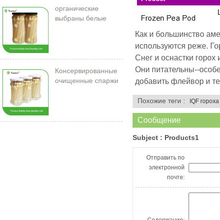
органические
выбраны белые
спаржи в банке
Как и большинство аме
используются реже. Го
Снег и оснастки горох
Они питательны--особ
Консервированные
очищенные спаржи
добавить флейвор и те
212 мл/11 см
Похожие теги :
IQF гороха
Сообщение
Subject :
Products1
Отправить по
электронной
почте: