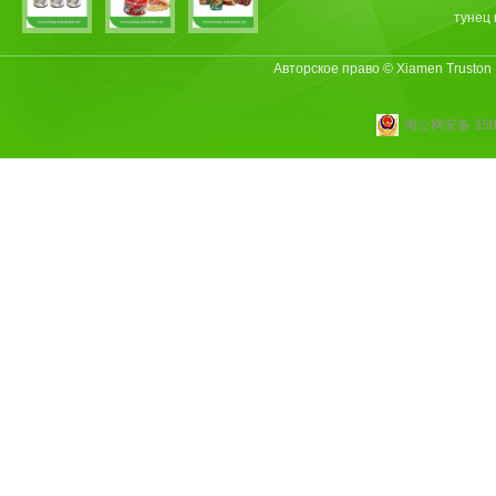
тунец 
Авторское право © Xiamen Truston
闽公网安备 3502