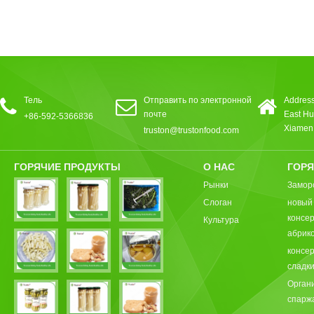
Тель
Отправить по электронной
Address
почте
East Hu
+86-592-5366836
Xiamen,
truston@trustonfood.com
ГОРЯЧИЕ ПРОДУКТЫ
О НАС
ГОРЯ
Рынки
Замор
Слоган
новый
консе
Культура
абрик
консе
сладки
Орган
спарж