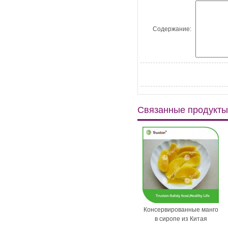
Содержание:
Связанные продукты
ной спаржи
Замороженные PK-стиль
Консервированные манго
кукурузы Stick
в сиропе из Китая