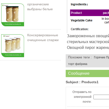
органические
выбраны белые
спаржи в банке
Консервированные
Замороженных овощей 
очищенные спаржи
стерильных мастерской
212 мл/11 см
Овощной пирог жарены
Похожие теги :
Горячие П
торт фабрика
Сообщение
Subject :
Products1
Отправить по
электронной
почте: