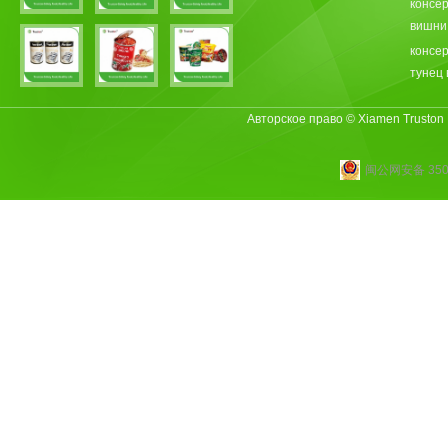
консе
вишни
консе
тунец 
Авторское право © Xiamen Truston
闽公网安备 3502