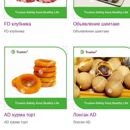
FD клубника
Объявление шиитаке
FD клубника
Объявление шиитаке
AD хурма торт
Лонган AD
AD хурма торт
Лонган AD