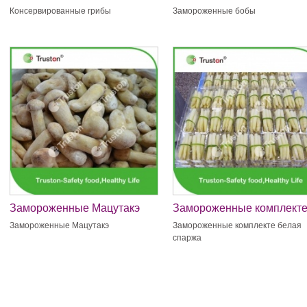
Консервированные грибы
Замороженные бобы
Замороженные Мацутакэ
Замороженные комплект
белая спаржа
Замороженные Мацутакэ
Замороженные комплекте белая
спаржа