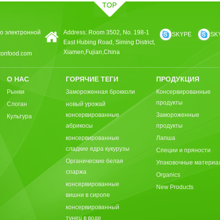
о электронной
Address: Room 3502, No. 198-1
SKYPE
SK
East Hubing Road, Siming District,
Xiamen,Fujian,China
tonfood.com
О НАС
ГОРЯЧИЕ ТЕГИ
ПРОДУКЦИЯ
Рынки
Замороженная брокколи
Консервированные
продукты
Слоган
новый урожай
консервированные
Замороженные
Культура
абрикосы
продукты
консервированные
Лапша
сладкие ядра кукурузы
Специи и пряности
Органические белая
Упаковочные материа
спаржа
Organics
консервированные
New Products
вишни в сиропе
консервированный
тунец в воде