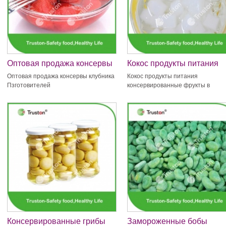
Оптовая продажа консервы
Кокос продукты питания
клубника Пзготовителей
консервированные фрукт
Оптовая продажа консервы клубника
Кокос продукты питания
в жестяной упаковке
Пзготовителей
консервированные фрукты в
жестяной упаковке
Консервированные грибы
Замороженные бобы