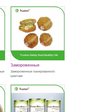
Замороженные
панированного шиитаке
ные
Замороженные панированного
шиитаке