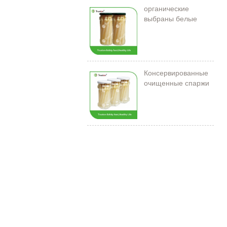
органические
выбраны белые
спаржи в банке
Консервированные
очищенные спаржи
212 мл/11 см