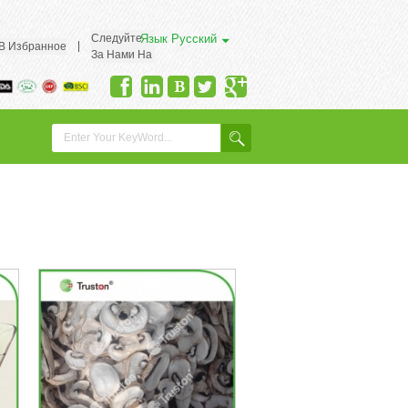
Следуйте
Язык
Русский
|
 В Избранное
За Нами На