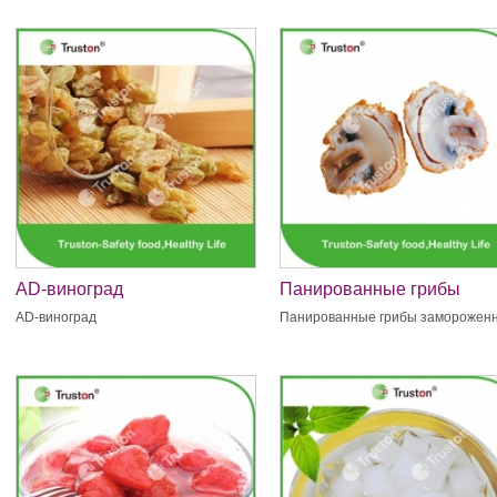
AD-виноград
Панированные грибы
замороженные
AD-виноград
Панированные грибы заморожен