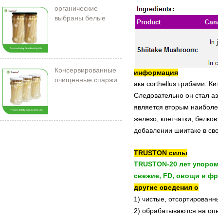
органические
выбраны белые
спаржи в банке
Консервированные
информация
очищенные спаржи
ака corthellus грибами. 
212 мл/11 см
Следовательно он стал а
является вторым наиболе
железо, клетчатки, белко
добавлении шиитаке в св
TRUSTON силы
TRUSTON-20 лет упором
свежие, FD, овощи и фр
другие сведения о
1) чистые, отсортированн
2) обрабатываются на оп