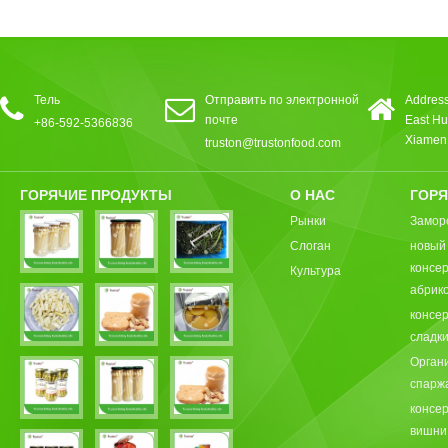
Тель
Отправить по электронной
Address
почте
East Hu
+86-592-5366836
Xiamen,
truston@trustonfood.com
ГОРЯЧИЕ ПРОДУКТЫ
О НАС
ГОРЯ
Рынки
Замор
Слоган
новый
консе
Культура
абрик
консе
сладки
Орган
спарж
консе
вишни