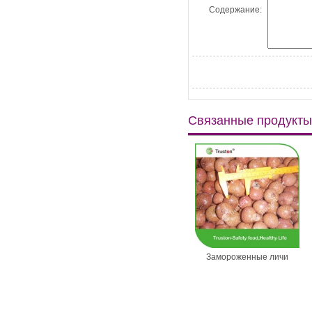
Содержание:
Связанные продукты
нные фасоль
Консервы белый персик
Замороженные личи
для импорта