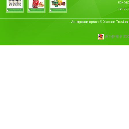
консе
тунец 
Авторское право © Xiamen Truston
闽公网安备 3502