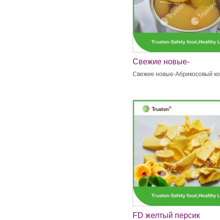
Свежие новые-
Абрикосовый компот
Свежие новые-Абрикосовый к
FD желтый персик