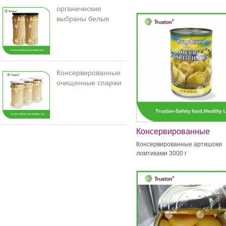
органические
выбраны белые
спаржи в банке
Консервированные
очищенные спаржи
212 мл/11 см
Консервированные
артишоки ломтиками 30
Консервированные артишоки
ломтиками 3000 г