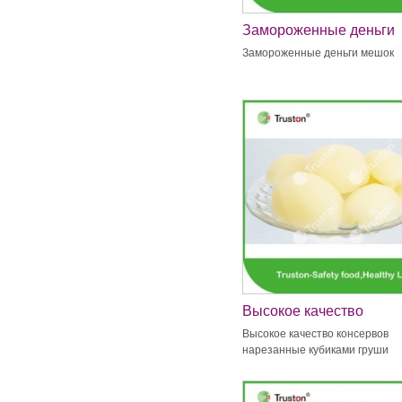
Замороженные деньги
мешок
Замороженные деньги мешок
Высокое качество
консервов нарезанные
Высокое качество консервов
кубиками груши
нарезанные кубиками груши