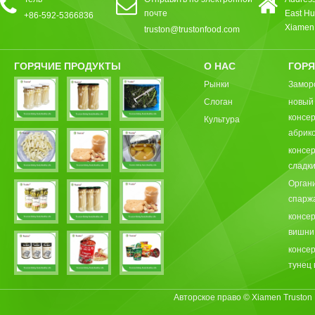
почте
East Hu
+86-592-5366836
Xiamen,
truston@trustonfood.com
ГОРЯЧИЕ ПРОДУКТЫ
О НАС
ГОРЯ
Рынки
Замор
Слоган
новый
консе
Культура
абрик
консе
сладки
Орган
спарж
консе
вишни
консе
тунец 
Авторское право © Xiamen Truston