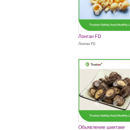
Лонган FD
Лонган FD
Объявление шиитаке