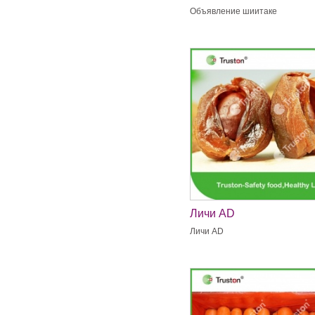
Объявление шиитаке
Личи AD
Личи AD