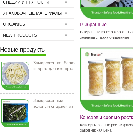
СПЕЦИИ И ПРЯНОСТИ
УПАКОВОЧНЫЕ МАТЕРИАЛЫ
ORGANICS
Выбранные
консервированный зел
Выбранные консервированны
NEW PRODUCTS
спаржа очищенные
зеленый спаржа очищенные
Новые продукты
Замороженная белая
спаржа для импорта
Замороженный
зеленый спаржей из
Китая
Консервы соевые рост
фасоли завод низкая ц
Консервы соевые ростки фасо
завод низкая цена