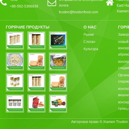
почте
East Hu
+86-592-5366836
Xiamen,
truston@trustonfood.com
ГОРЯЧИЕ ПРОДУКТЫ
О НАС
ГОРЯ
Рынки
Замор
Слоган
новый
консе
Культура
абрик
консе
сладки
Орган
спарж
консе
вишни
консе
тунец 
Авторское право © Xiamen Truston