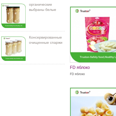
органические
выбраны белые
спаржи в банке
Консервированные
очищенные спаржи
212 мл/11 см
FD яблоко
FD яблоко