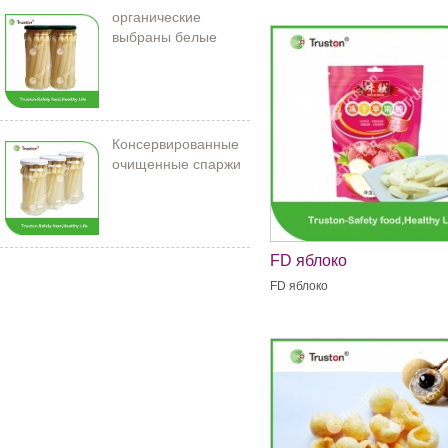
органические
выбраны белые
спаржи в банке
Консервированные
очищенные спаржи
212 мл/11 см
FD яблоко
FD яблоко