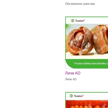
Объявление шиитаке
Личи AD
Личи AD