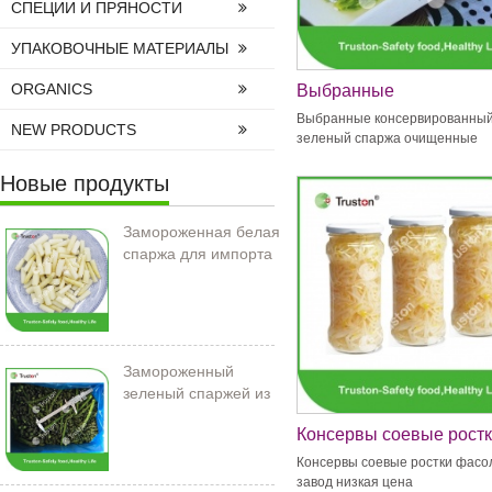
СПЕЦИИ И ПРЯНОСТИ
УПАКОВОЧНЫЕ МАТЕРИАЛЫ
ORGANICS
Выбранные
консервированный зел
Выбранные консервированны
NEW PRODUCTS
спаржа очищенные
зеленый спаржа очищенные
Новые продукты
Замороженная белая
спаржа для импорта
Замороженный
зеленый спаржей из
Китая
Консервы соевые рост
фасоли завод низкая ц
Консервы соевые ростки фасо
завод низкая цена