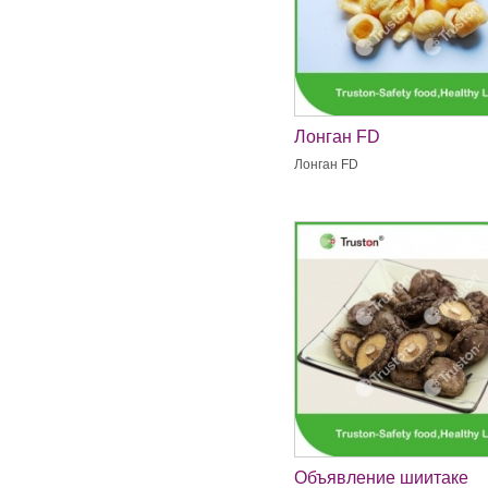
Лонган FD
Лонган FD
Объявление шиитаке