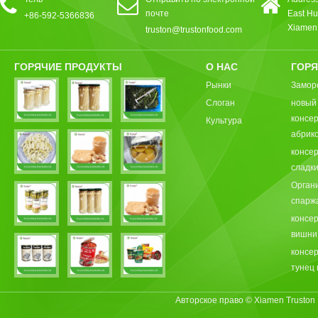
почте
East Hu
+86-592-5366836
Xiamen,
truston@trustonfood.com
ГОРЯЧИЕ ПРОДУКТЫ
О НАС
ГОРЯ
Рынки
Замор
Слоган
новый
консе
Культура
абрик
консе
сладки
Орган
спарж
консе
вишни
консе
тунец 
Авторское право © Xiamen Truston