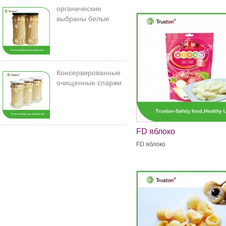
органические
выбраны белые
спаржи в банке
Консервированные
очищенные спаржи
212 мл/11 см
FD яблоко
FD яблоко