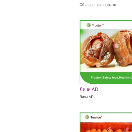
Объявление шиитаке
Личи AD
Личи AD