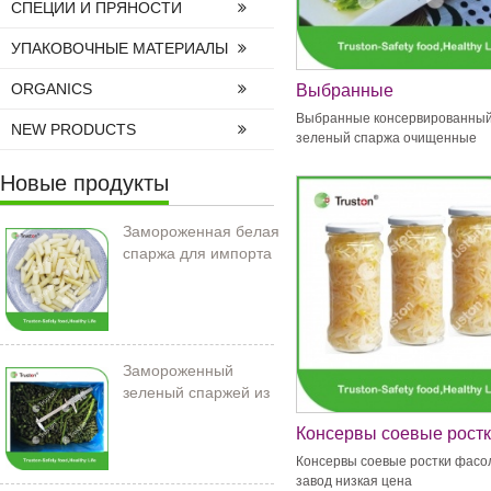
СПЕЦИИ И ПРЯНОСТИ
УПАКОВОЧНЫЕ МАТЕРИАЛЫ
ORGANICS
Выбранные
консервированный зел
Выбранные консервированны
NEW PRODUCTS
спаржа очищенные
зеленый спаржа очищенные
Новые продукты
Замороженная белая
спаржа для импорта
Замороженный
зеленый спаржей из
Китая
Консервы соевые рост
фасоли завод низкая ц
Консервы соевые ростки фасо
завод низкая цена