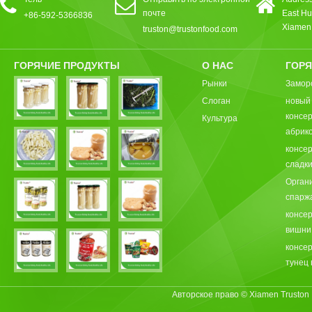
почте
East Hu
+86-592-5366836
Xiamen,
truston@trustonfood.com
ГОРЯЧИЕ ПРОДУКТЫ
О НАС
ГОРЯ
Рынки
Замор
Слоган
новый
консе
Культура
абрик
консе
сладки
Орган
спарж
консе
вишни
консе
тунец 
Авторское право © Xiamen Truston