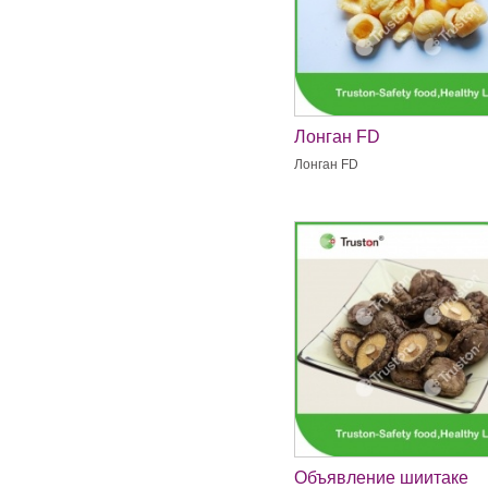
Лонган FD
Лонган FD
Объявление шиитаке