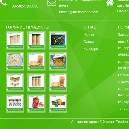
почте
East Hu
+86-592-5366836
Xiamen,
truston@trustonfood.com
ГОРЯЧИЕ ПРОДУКТЫ
О НАС
ГОРЯ
Рынки
Замор
Слоган
новый
консе
Культура
абрик
консе
сладки
Орган
спарж
консе
вишни
консе
тунец 
Авторское право © Xiamen Truston