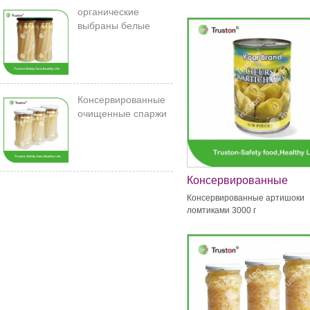
органические
выбраны белые
спаржи в банке
Консервированные
очищенные спаржи
212 мл/11 см
Консервированные
артишоки ломтиками 30
Консервированные артишоки
ломтиками 3000 г