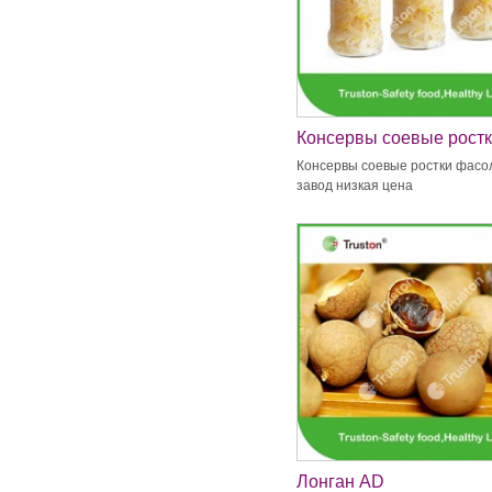
Консервы соевые рост
фасоли завод низкая ц
Консервы соевые ростки фасо
завод низкая цена
Лонган AD