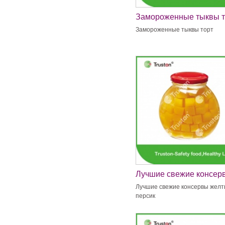
Замороженные тыквы т
Замороженные тыквы торт
Лучшие свежие консер
желтый персик
Лучшие свежие консервы жел
персик