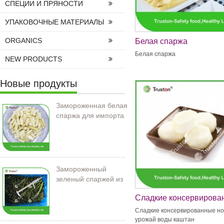
СПЕЦИИ И ПРЯНОСТИ
УПАКОВОЧНЫЕ МАТЕРИАЛЫ
ORGANICS
Белая спаржа
Белая спаржа
NEW PRODUCTS
Новые продукты
Замороженная белая
спаржа для импорта
Замороженный
зеленый спаржей из
Китая
Сладкие консервирова
новый урожай воды ка
Сладкие консервированные н
урожай воды каштан