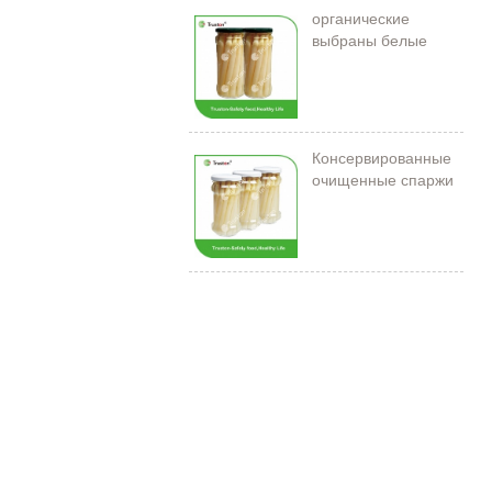
органические
выбраны белые
спаржи в банке
Консервированные
очищенные спаржи
212 мл/11 см