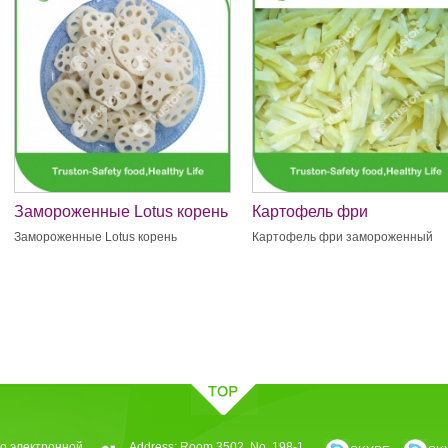
Замороженные Lotus корень
Картофель фри
замороженный
Замороженные Lotus корень
Картофель фри замороженный
о электронной
Address: Room 3502, No. 198-1