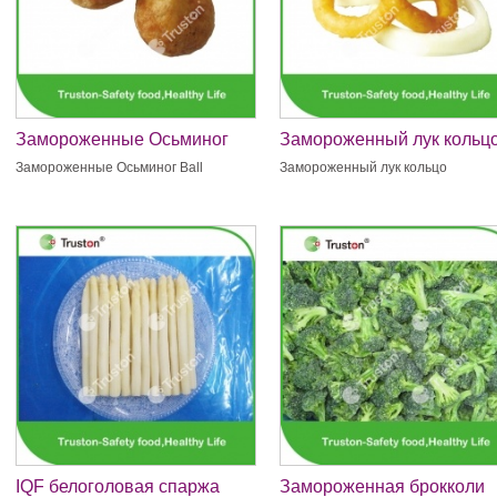
Замороженные Осьминог
Замороженный лук кольц
Ball
Замороженные Осьминог Ball
Замороженный лук кольцо
IQF белоголовая спаржа
Замороженная брокколи