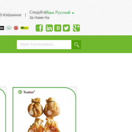
Следуйте
Язык
Русский
|
 В Избранное
За Нами На