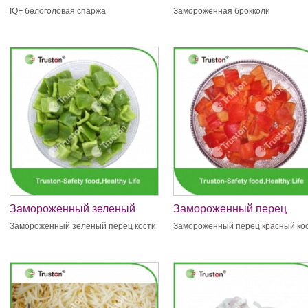
IQF белоголовая спаржа
Замороженная брокколи
Замороженный зеленый
Замороженный перец
перец кости
красный кости
Замороженный зеленый перец кости
Замороженный перец красный ко