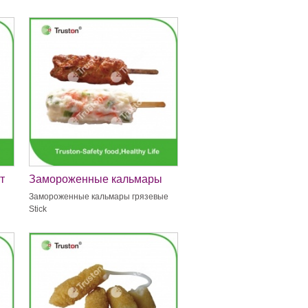
т
Замороженные кальмары
грязевые Stick
Замороженные кальмары грязевые
Stick