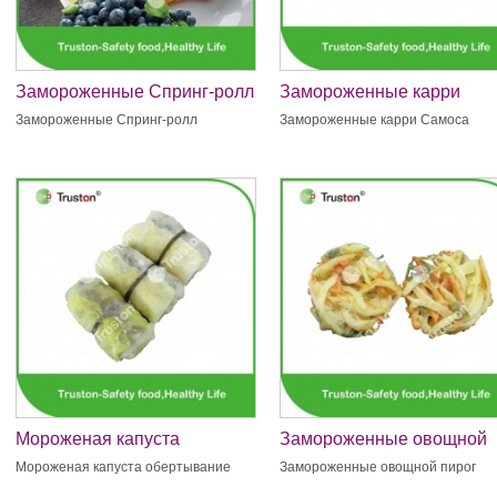
Замороженные Спринг-ролл
Замороженные карри
Самоса
Замороженные Спринг-ролл
Замороженные карри Самоса
Мороженая капуста
Замороженные овощной
обертывание
пирог
Мороженая капуста обертывание
Замороженные овощной пирог