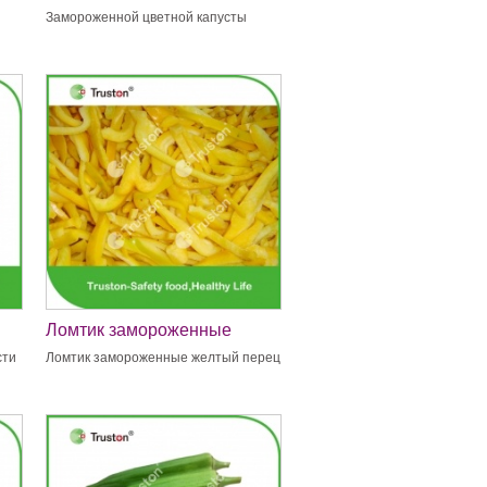
капусты
Замороженной цветной капусты
Ломтик замороженные
желтый перец
сти
Ломтик замороженные желтый перец